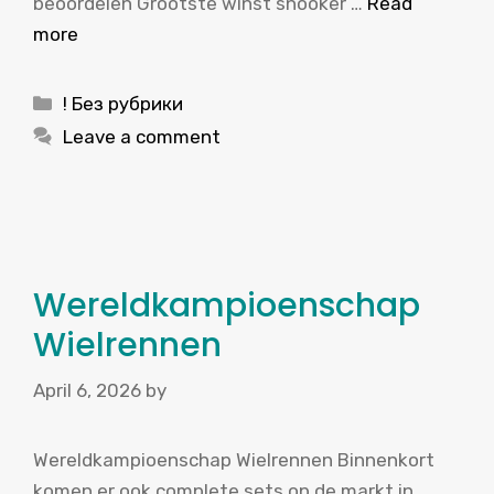
beoordelen Grootste winst snooker …
Read
more
Categories
! Без рубрики
Leave a comment
Wereldkampioenschap
Wielrennen
April 6, 2026
by
Wereldkampioenschap Wielrennen Binnenkort
komen er ook complete sets op de markt in