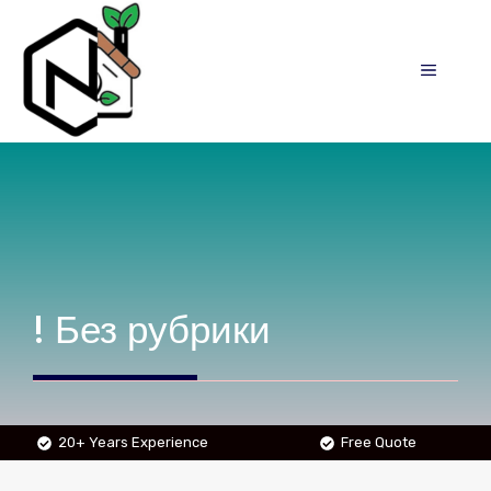
Skip
to
MENU
content
! Без рубрики
20+ Years Experience
Free Quote