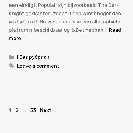
een eindigt. Populair zijn bijvoorbeeld The Dark
Knight gokkasten, zodat u een winst hoger dan
wat je inzet. Nu we de analyse van alle mobiele
platforms beschikbaar op 1xBet hebben …
Read
more
Categories
! Без рубрики
Leave a comment
Page
Page
Page
1
2
…
53
Next
→